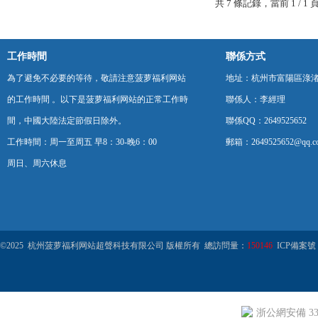
共 7 條記錄，當前 1 /
工作時間
聯係方式
為了避免不必要的等待，敬請注意菠萝福利网站
地址：杭州市富陽區淥
的工作時間 。以下是菠萝福利网站的正常工作時
聯係人：李經理
間，中國大陸法定節假日除外。
聯係QQ：2649525652
工作時間：周一至周五 早8：30-晚6：00
郵箱：2649525652@qq.c
周日、周六休息
©2025 杭州菠萝福利网站超聲科技有限公司 版權所有 總訪問量：
150146
ICP備案號
浙公網安備 330