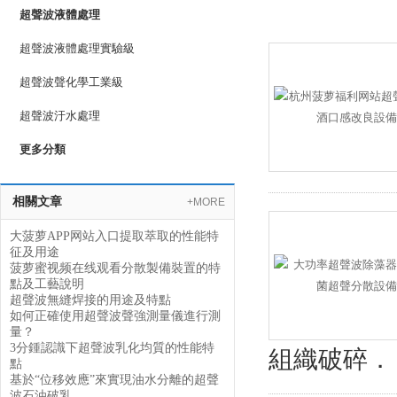
超聲波液體處理
超聲波液體處理實驗級
超聲波聲化學工業級
超聲波汙水處理
更多分類
相關文章
+MORE
大菠萝APP网站入口提取萃取的性能特
征及用途
菠萝蜜视频在线观看分散製備裝置的特
點及工藝說明
超聲波無縫焊接的用途及特點
如何正確使用超聲波聲強測量儀進行測
量？
3分鍾認識下超聲波乳化均質的性能特
組織破碎．
點
基於“位移效應”來實現油水分離的超聲
波石油破乳