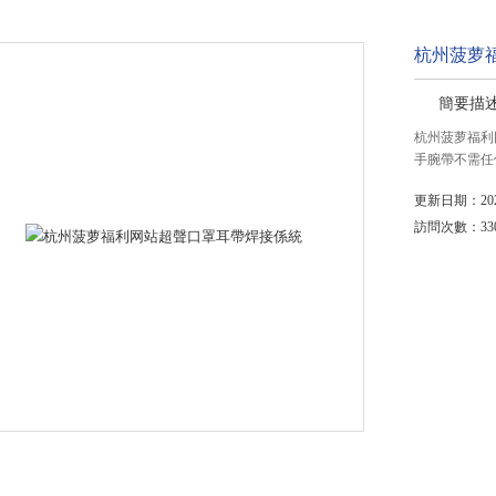
杭州菠萝
簡要描述
杭州菠萝福利
手腕帶不需任
更新日期：202
訪問次數：33