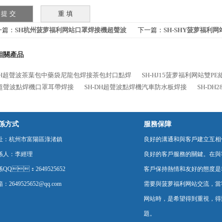
篇：
SH杭州菠萝福利网站口罩焊接機超聲波
下一篇：
SH-SHY菠萝福利
能器振動子
器超聲酒類催陳陳化
相關產品
-DH超聲波茶葉包中藥袋尼龍包焊接茶包封口點焊
SH-HJ15菠萝福利网站雙
超聲波點焊機口罩耳帶焊接
SH-DH超聲波點焊機汽車防水板焊接
SH-D
係方式
服務保障
：杭州市富陽區淥渚鎮
良好的溝通和與客戶建立互相
人：李經理
良好的客戶服務的關鍵。在與
QQ：2649525652
客戶保持熱情和友好的態度是非常
：2649525652@qq.com
需要與菠萝福利网站交流
网站時，是希望得到重視
題。