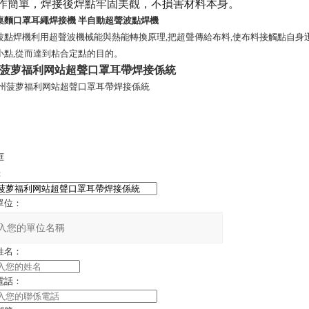
操作簡單，焊接後焊點牢固美觀，不損害材料本身。
桌麵口罩耳繩焊接機 半自動超聲波點焊機
波點焊機利用超聲波機械能與熱能轉換原理,把超聲傳給布料,使布料接觸點自身
點,從而達到粘合定點的目的。
菠萝福利网站超聲口罩耳帶焊接係統
框
：
：
：
：