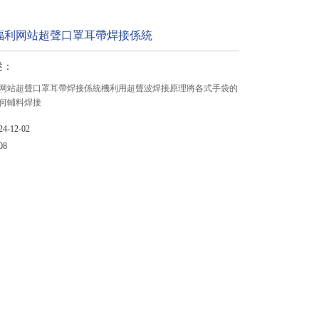
福利网站超聲口罩耳帶焊接係統
：
网站超聲口罩耳帶焊接係統機利用超聲波焊接原理將各式手袋的
何輔料焊接
4-12-02
08