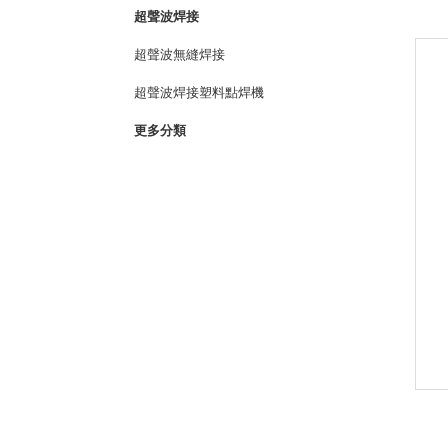
超聲波焊接
超聲波無縫焊接
超聲波焊接塑料點焊機
更多分類