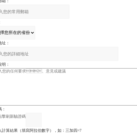
：
：
：
：
：
計算結果（填寫阿拉伯數字），如：三加四=7